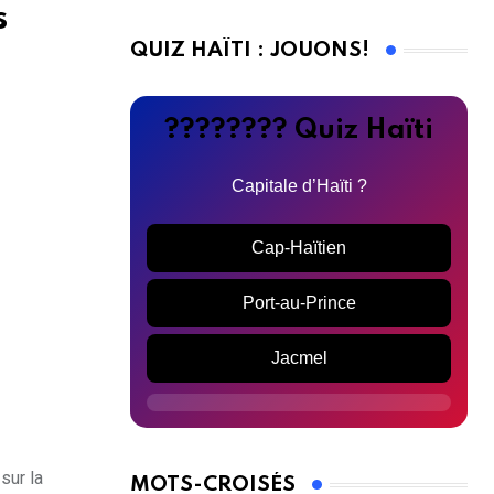
s
QUIZ HAÏTI : JOUONS!
???????? Quiz Haïti
Capitale d’Haïti ?
Cap-Haïtien
Port-au-Prince
Jacmel
sur la
MOTS-CROISÉS