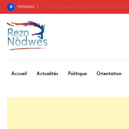
Skip
TRENDING
In memoriam Roger Edmond, écrivain
to
content
Accueil
Actualités
Politique
Orientation