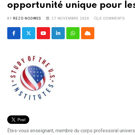
opportunité unique pour les
BY
REZO NODWES
27 NOVEMBRE 2024
0
COMMENTS
Youtube
LinkedIn
Whatsapp
Cloud
Êtes-vous enseignant, membre du corps professoral universit