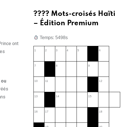
???? Mots-croisés Haïti
– Édition Premium
Temps: 5891s
rince ont
les
1
2
3
4
5
6
7
8
9
 ou
10
11
12
réés
ans
13
14
15
16
17
18
19
20