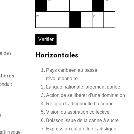
21
22
23
Vérifier
ue des
Horizontales
Pays caribéen au passé
tières
révolutionnaire
onduit
Langue nationale largement parlée
Action de se libérer d’une domination
Religion traditionnelle haïtienne
Vision ou aspiration collective
e
Boisson issue de la canne à sucre
Expression culturelle et artistique
aïti risque