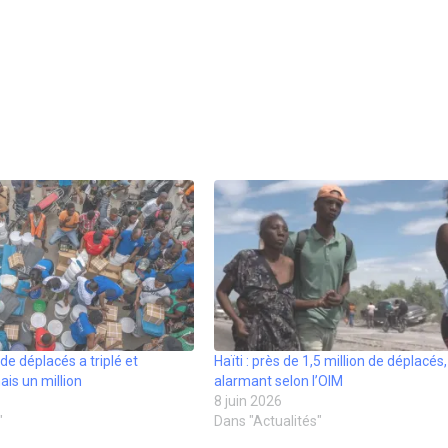
 de déplacés a triplé et
Haïti : près de 1,5 million de déplacés
is un million
alarmant selon l’OIM
8 juin 2026
"
Dans "Actualités"