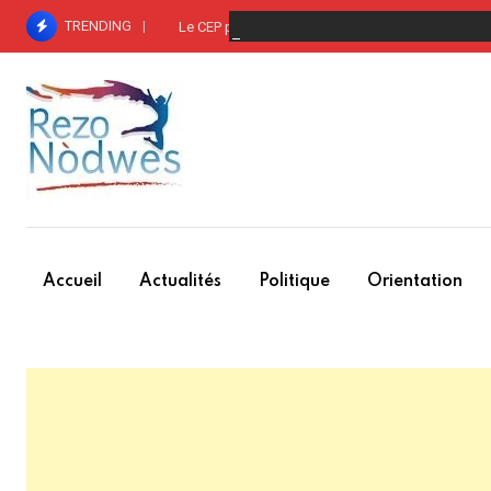
Skip
TRENDING
Le CEP publie la liste des groupements – entre p
to
content
Accueil
Actualités
Politique
Orientation