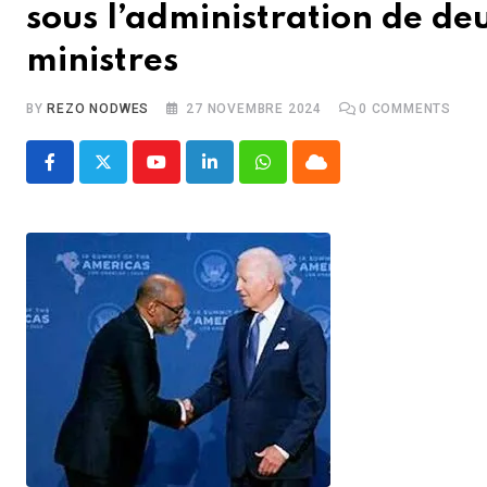
sous l’administration de d
ministres
BY
REZO NODWES
27 NOVEMBRE 2024
0
COMMENTS
Youtube
LinkedIn
Whatsapp
Cloud