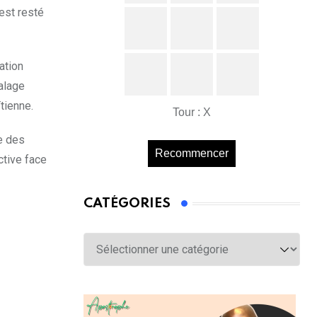
 est resté
ation
calage
tienne.
Tour : X
ée des
Recommencer
ctive face
CATÉGORIES
Catégories