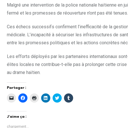
Malgré une intervention de la police nationale haïtienne en jui
fermé et les promesses de réouverture n’ont pas été tenues.
Ces échecs successifs confirment l’inefficacité de la gestion
médicale. L’incapacité à sécuriser les infrastructures de san
entre les promesses politiques et les actions concrètes néc
Les efforts déployés par les partenaires internationaux sont-
élites locales ne contribue-t-elle pas à prolonger cette crise
au drame haïtien.
Partager :
C
C
C
C
C
C
l
l
l
l
l
l
i
i
i
i
i
i
q
q
q
q
q
q
u
u
u
u
u
u
e
e
e
e
e
e
J’aime ça :
r
z
r
z
z
z
p
p
p
p
p
p
o
o
o
o
o
o
chargement…