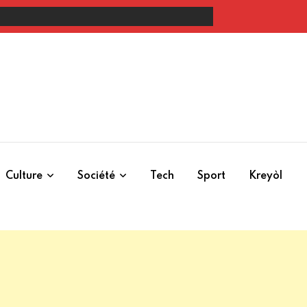
rolongation, verbalisation et questions de cohérence
Culture
Société
Tech
Sport
Kreyòl