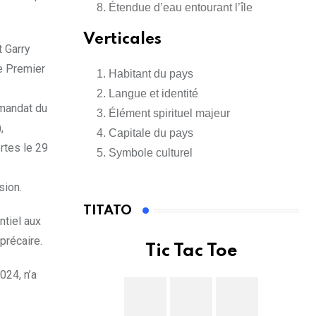
Étendue d’eau entourant l’île
Verticales
t Garry
e Premier
Habitant du pays
Langue et identité
 mandat du
Élément spirituel majeur
,
Capitale du pays
rtes le 29
Symbole culturel
e
sion.
TITATO
ntiel aux
précaire.
Tic Tac Toe
024, n’a