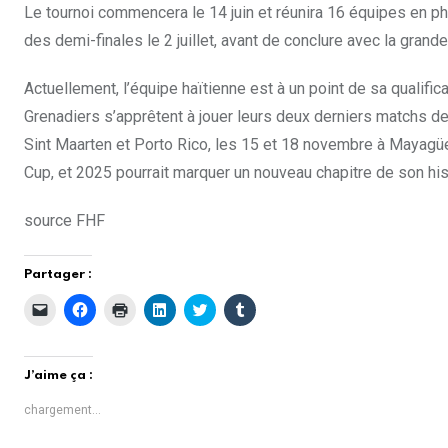
Le tournoi commencera le 14 juin et réunira 16 équipes en pha
des demi-finales le 2 juillet, avant de conclure avec la grand
Actuellement, l’équipe haïtienne est à un point de sa qualific
Grenadiers s’apprêtent à jouer leurs deux derniers matchs d
Sint Maarten et Porto Rico, les 15 et 18 novembre à Mayagüez
Cup, et 2025 pourrait marquer un nouveau chapitre de son his
source FHF
Partager :
C
C
C
C
C
C
l
l
l
l
l
l
i
i
i
i
i
i
q
q
q
q
q
q
u
u
u
u
u
u
e
e
e
e
e
e
J’aime ça :
r
z
r
z
z
z
p
p
p
p
p
p
o
o
o
o
o
o
chargement…
u
u
u
u
u
u
r
r
r
r
r
r