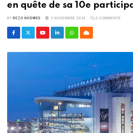
en quête de sa 10e participa
BY
REZO NODWES
3 NOVEMBRE 2024
0
COMMENTS
Youtube
LinkedIn
Whatsapp
Cloud