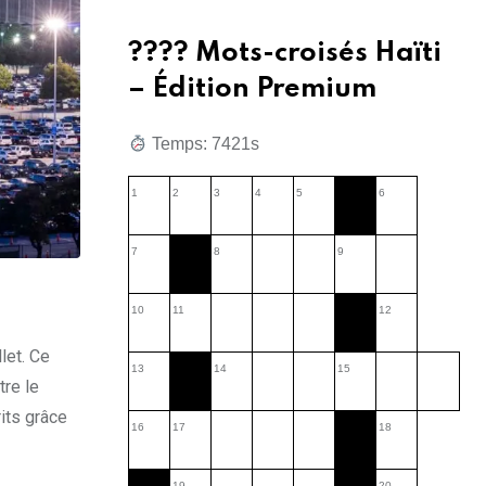
???? Mots-croisés Haïti
– Édition Premium
Temps: 7423s
1
2
3
4
5
6
7
8
9
10
11
12
let. Ce
13
14
15
tre le
its grâce
16
17
18
19
20