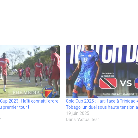
 Cup 2023 : Haïti connaît l’ordre
Gold Cup 2025 : Haïti face à Trinidad-
 premier tour !
Tobago, un duel sous haute tension 
19 juin 2025
"
Dans "Actualités"