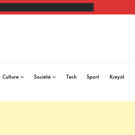
our empêcher la BBC d’obtenir les détails financiers de son empire économiq
Culture
Société
Tech
Sport
Kreyòl