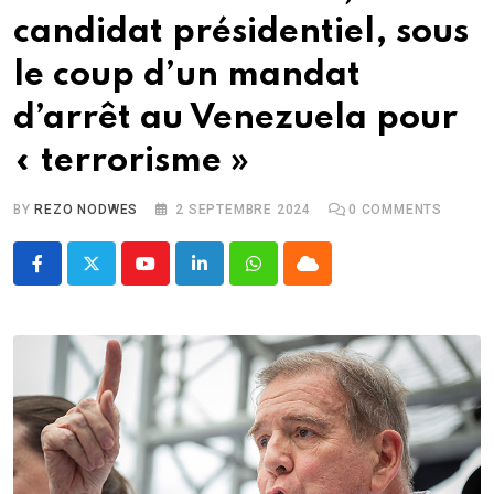
candidat présidentiel, sous
le coup d’un mandat
d’arrêt au Venezuela pour
« terrorisme »
BY
REZO NODWES
2 SEPTEMBRE 2024
0
COMMENTS
Youtube
LinkedIn
Whatsapp
Cloud