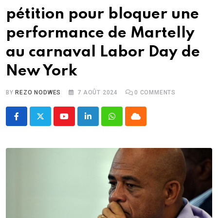
pétition pour bloquer une
performance de Martelly
au carnaval Labor Day de
New York
BY
REZO NODWES
7 AOÛT 2024
0
COMMENTS
Youtube
LinkedIn
Whatsapp
Cloud