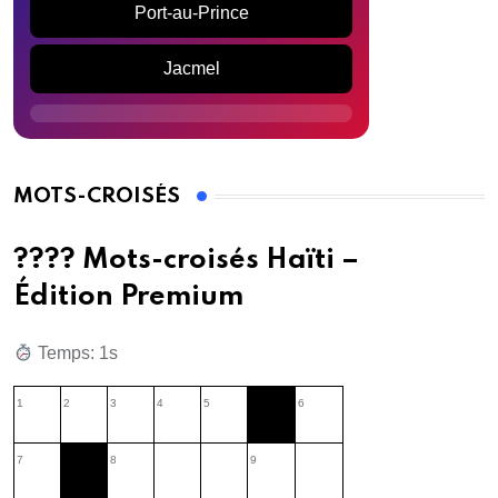
Port-au-Prince
Jacmel
MOTS-CROISÉS
???? Mots-croisés Haïti –
Édition Premium
Temps: 2s
1
2
3
4
5
6
7
8
9