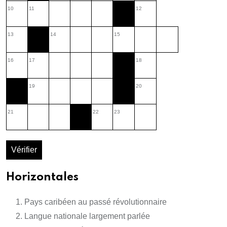
10
11
12
13
14
15
16
17
18
19
20
21
22
23
Vérifier
Horizontales
Pays caribéen au passé révolutionnaire
Langue nationale largement parlée