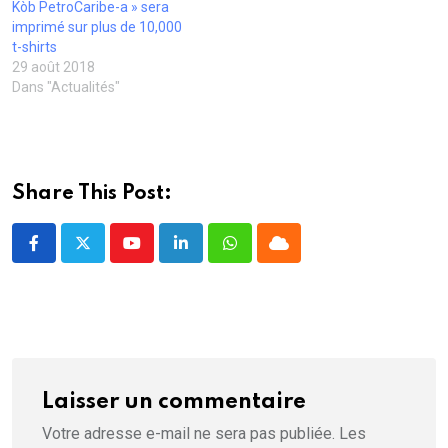
u
ê
ê
t
r
Kòb PetroCaribe-a » sera
v
t
t
r
e
imprimé sur plus de 10,000
e
r
r
e
)
l
e
e
)
t-shirts
l
)
)
29 août 2018
e
f
Dans "Actualités"
e
n
ê
t
r
e
)
Share This Post:
Youtube
LinkedIn
Whatsapp
Cloud
Laisser un commentaire
Votre adresse e-mail ne sera pas publiée.
Les