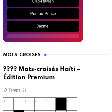
Cap-Haïtien
Port-au-Prince
Jacmel
MOTS-CROISÉS
???? Mots-croisés Haïti –
Édition Premium
Temps: 3s
1
2
3
4
5
6