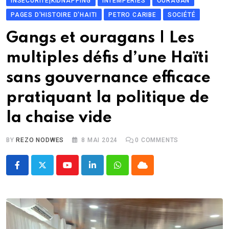
INSÉCURITÉ|KIDNAPPING
INTEMPÉRIES
OURAGAN
PAGES D'HISTOIRE D'HAITI
PETRO CARIBE
SOCIÉTÉ
Gangs et ouragans | Les
multiples défis d’une Haïti
sans gouvernance efficace
pratiquant la politique de
la chaise vide
BY
REZO NODWES
8 MAI 2024
0
COMMENTS
Youtube
LinkedIn
Whatsapp
Cloud