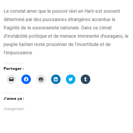
Le constat amer que le pouvoir réel en Haïti est souvent
déterminé par des puissances étrangères accentue la
fragilité de la souveraineté nationale. Dans ce climat
d’instabilité politique et de menace imminente d’ouragans, le
peuple haïtien reste prisonnier de l’incertitude et de
l’impuissance.
Partager :
C
C
C
C
C
C
l
l
l
l
l
l
i
i
i
i
i
i
q
q
q
q
q
q
u
u
u
u
u
u
e
e
e
e
e
e
J’aime ça :
r
z
r
z
z
z
p
p
p
p
p
p
o
o
o
o
o
o
chargement…
u
u
u
u
u
u
r
r
r
r
r
r
e
p
i
p
p
p
n
a
m
a
a
a
v
r
p
r
r
r
o
t
r
t
t
t