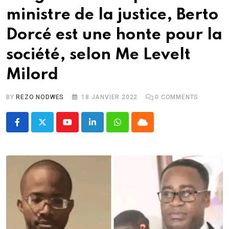
ministre de la justice, Berto
Dorcé est une honte pour la
société, selon Me Levelt
Milord
BY
REZO NODWES
18 JANVIER 2022
0
COMMENTS
Youtube
LinkedIn
Whatsapp
Cloud