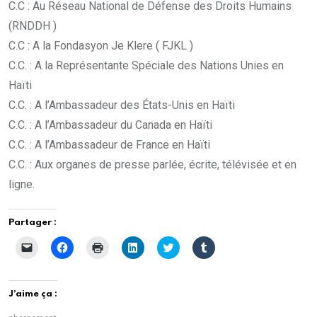
C.C : Au Réseau National de Défense des Droits Humains
(RNDDH )
C.C : A la Fondasyon Je Klere ( FJKL )
C.C. : A la Représentante Spéciale des Nations Unies en
Haïti
C.C. : A l’Ambassadeur des États-Unis en Haïti
C.C. : A l’Ambassadeur du Canada en Haïti
C.C. : A l’Ambassadeur de France en Haïti
C.C. : Aux organes de presse parlée, écrite, télévisée et en
ligne.
Partager :
C
C
C
C
C
C
l
l
l
l
l
l
i
i
i
i
i
i
q
q
q
q
q
q
u
u
u
u
u
u
e
e
e
e
e
e
J’aime ça :
r
z
r
z
z
z
p
p
p
p
p
p