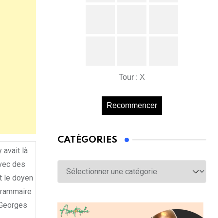
Tour : X
Recommencer
CATÉGORIES
 avait là
avec des
Catégories
t le doyen
grammaire
 Georges