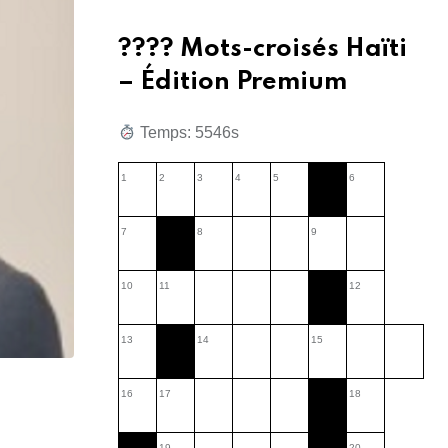
???? Mots-croisés Haïti
– Édition Premium
Temps: 5547s
1
2
3
4
5
6
7
8
9
10
11
12
13
14
15
16
17
18
19
20