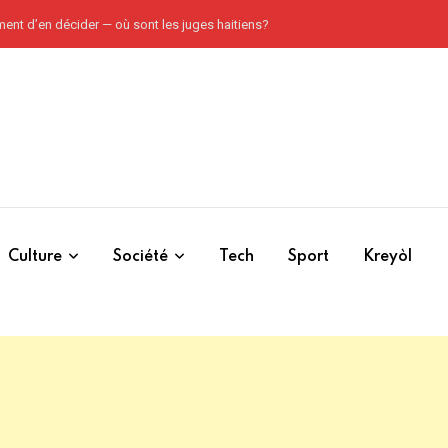
ement d’en décider — où sont les juges haitiens?
Culture
Société
Tech
Sport
Kreyòl