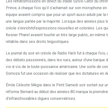
Les retransmissions en direct du stade Sylvio Cator du chro
Prince, à chaque fois qu’il s’acharnait sur son microphone en
équipe avaient compris que pour un sport aussi adulé par la ma
une langue parlée par la majorité. Lorsque des années plus ta
créole s’enrichitd’expressions nouvelles et colorées. Les qu
Kesner Pharel avaient touché un très large public, en même t
rétablie dans ses droits linguistiques.
Le journal du soir en créole de Radio Haïti fut à chaque fois, 
des débats passionnés, dans les rues, autour d’une barque d
vis-à-vis de la toute-puissance américaine. Une sorte de con
Somoza fut une occasion de réaliser que les dictatures en dép
Émile Célestin Mégie dans le Petit Samedi soir sortait sur 
réforme Bernard au début des années 80 marqua la première p
d’infranchissables digues conservatrices.