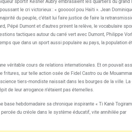
niqueur sportif Kesner Aubry embrasaient les quartiers du grand 
 poussant le cri victorieux : « goooool pou Haïti ». Jean Dominiqu
jorité du peuple, c’était lui faire justice de faire la retransmiss
rd, Pépé Dumont et d’autres prirent la relève, le vocabulaire spor
estions tactiques autour du carré vert avec Dumont, Philippe Vo
emps que dans un sport aussi populaire au pays, la population ét
une véritable cours de relations internationales. Et on pouvait ass
e fritures, sur telle action osée de Fidel Castro ou de Mouamma
science tiers-mondiste naissait dans les bourges de la ville. La
it de leur arrogance n’étaient pas éternelles.
une base hebdomadaire sa chronique inspirante « Ti Kanè Togiram
ercée du créole dans le système éducatif, vite annihilée par