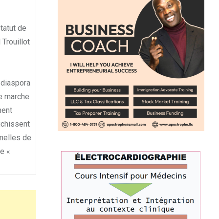
tatut de
Trouillot
a diaspora
ue marche
ment
ichissent
amelles de
e «