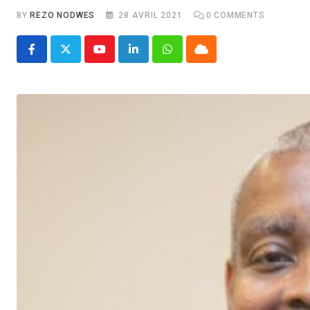
BY
REZO NODWES
28 AVRIL 2021
0
COMMENTS
Youtube
LinkedIn
Whatsapp
Cloud