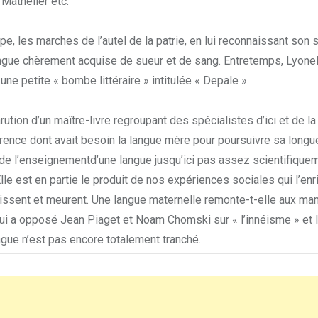
Mathelier etc.
e, les marches de l’autel de la patrie, en lui reconnaissant son s
langue chèrement acquise de sueur et de sang. Entretemps, Lyonel 
une petite « bombe littéraire » intitulée « Depale ».
rution d’un maître-livre regroupant des spécialistes d’ici et de l
férence dont avait besoin la langue mère pour poursuivre sa long
 de l’enseignementd’une langue jusqu’ici pas assez scientifique
le est en partie le produit de nos expériences sociales qui l’enr
illissent et meurent. Une langue maternelle remonte-t-elle aux m
 qui a opposé Jean Piaget et Noam Chomski sur « l’innéisme » et l
ngue n’est pas encore totalement tranché.