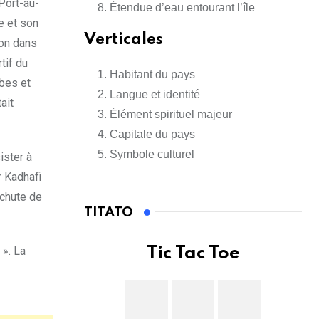
Port-au-
Étendue d’eau entourant l’île
e et son
Verticales
ion dans
tif du
Habitant du pays
rbes et
Langue et identité
ait
Élément spirituel majeur
Capitale du pays
Symbole culturel
ister à
r Kadhafi
 chute de
TITATO
 ». La
Tic Tac Toe