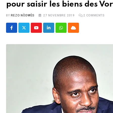
pour saisir les biens des Vo
BY
REZO NÒDWÈS
27 NOVEMBRE 2019
2
COMMENTS
Youtube
LinkedIn
Whatsapp
Cloud