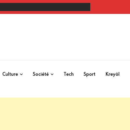
ste » contre les dérives de Fils-Aimé
Culture
Société
Tech
Sport
Kreyòl