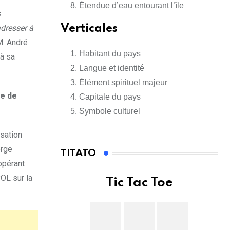
Étendue d’eau entourant l’île
s
adresser à
Verticales
M. André
Habitant du pays
 à sa
Langue et identité
Élément spirituel majeur
de de
Capitale du pays
Symbole culturel
usation
erge
TITATO
opérant
OL sur la
Tic Tac Toe