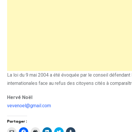
La loi du 9 mai 2004 a été évoquée par le conseil défendant le
internationales face au refus des citoyens cités à comparaîtr
Hervé Noël
vevenoel@gmail.com
Partager :
C
C
C
C
C
C