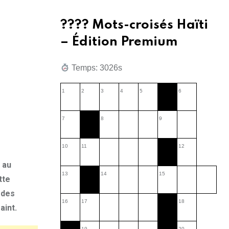
???? Mots-croisés Haïti
– Édition Premium
Temps: 4881s
1
2
3
4
5
6
7
8
9
10
11
12
 au
13
14
15
tte
 des
16
17
18
aint.
19
20