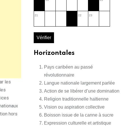
21
22
23
Vérifier
Horizontales
Pays caribéen au passé
révolutionnaire
ar les
Langue nationale largement parlée
des
Action de se libérer d’une domination
lices
Religion traditionnelle haïtienne
rnationaux
Vision ou aspiration collective
ction hors
Boisson issue de la canne à sucre
Expression culturelle et artistique