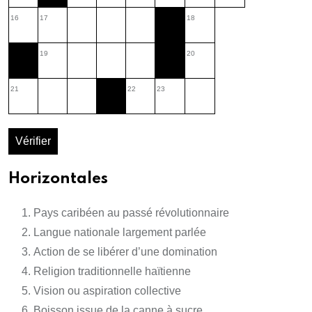
16
17
18
19
20
21
22
23
Vérifier
Horizontales
Pays caribéen au passé révolutionnaire
Langue nationale largement parlée
Action de se libérer d’une domination
Religion traditionnelle haïtienne
Vision ou aspiration collective
Boisson issue de la canne à sucre