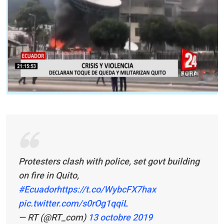
Protesters clash with police, set govt building
on fire in Quito,
#Ecuador
https://t.co/WybcFX7hax
pic.twitter.com/s0rOg1qqiL
— RT (@RT_com)
13 octobre 2019