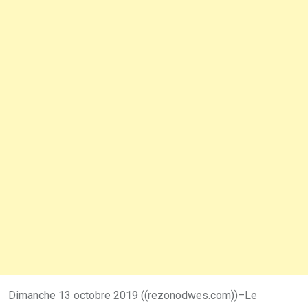
Dimanche 13 octobre 2019 ((rezonodwes.com))–Le