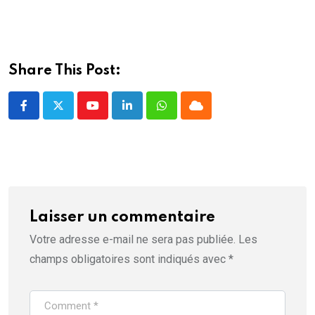
f
e
n
ê
t
r
e
Share This Post:
)
Youtube
LinkedIn
Whatsapp
Cloud
Laisser un commentaire
Votre adresse e-mail ne sera pas publiée.
Les
champs obligatoires sont indiqués avec
*