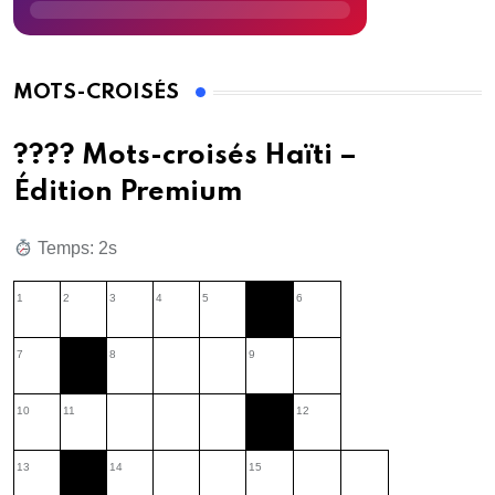
MOTS-CROISÉS
???? Mots-croisés Haïti –
Édition Premium
Temps: 3s
1
2
3
4
5
6
7
8
9
10
11
12
13
14
15