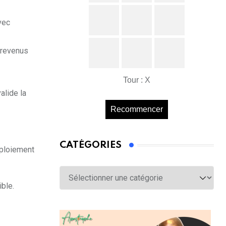
vec
s revenus
Tour : X
alide la
Recommencer
CATÉGORIES
éploiement
Catégories
ble.