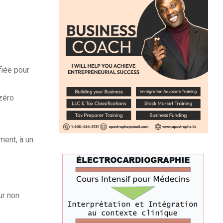
fiée pour
 zéro
ment, à un
ur non