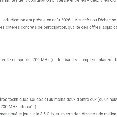
s limites de la coordination bilatérale entre les « deux ailes d
L’adjudication est prévue en août 2026. Le succès ou l’échec ne
s critères concrets de participation, qualité des offres, adjudic
ion réelle du spectre 700 MHz (et des bandes complémentaires) 
offres techniques solides et au moins deux d’entre eux (ou un nou
 700 MHz attribués).
iment joué le jeu sur la 3.5 GHz et investi des dizaines de million