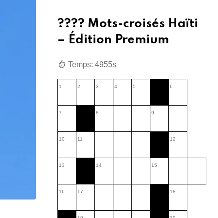
???? Mots-croisés Haïti
– Édition Premium
Temps: 4956s
1
2
3
4
5
6
7
8
9
10
11
12
13
14
15
16
17
18
19
20