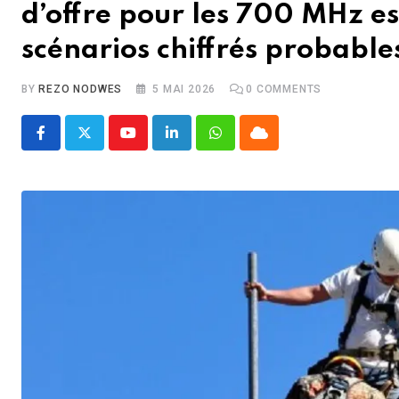
d’offre pour les 700 MHz est
scénarios chiffrés probable
BY
REZO NODWES
5 MAI 2026
0
COMMENTS
Youtube
LinkedIn
Whatsapp
Cloud