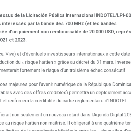
ssus de la Licitación Pública Internacional INDOTEL/LPI-001
s intéressés par la bande des 700 MHz (et les bandes
née d’un paiement non remboursable de 20 000 USD, représ
021 et 2023.
e, Viva) et d’éventuels investisseurs internationaux à cette date
éduction du « risque haïtien » grâce au décret du 31 mars. Invers
gmenterait fortement le risque d’un troisième échec consécutif.
ces majeures pour l’avenir numérique de la République Dominica
vables avec des offres crédibles) permettra un déploiement accé
at et renforcera la crédibilité du cadre réglementaire d’INDOTEL.
fierait non seulement un nouveau retard dans l’Agenda Digital 20
 au risque haïtien non maîtrisé. Il obligerait à une quatrième ten