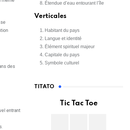
’un même
Étendue d’eau entourant l’île
Verticales
 se
ation
Habitant du pays
Langue et identité
Élément spirituel majeur
Capitale du pays
Symbole culturel
dans des
TITATO
Tic Tac Toe
vel entrant
s.