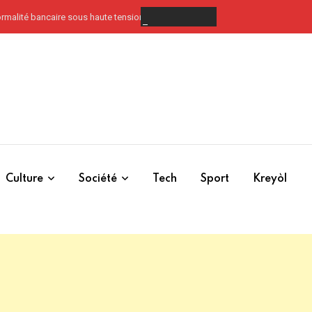
 formalité bancaire sous haute tension
Culture
Société
Tech
Sport
Kreyòl