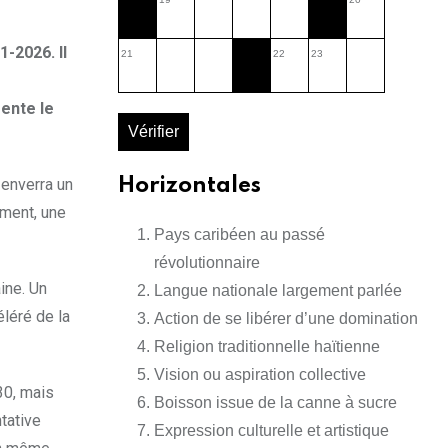
-2026. Il
21
22
23
ente le
Vérifier
 enverra un
Horizontales
ement, une
Pays caribéen au passé
révolutionnaire
ine. Un
Langue nationale largement parlée
léré de la
Action de se libérer d’une domination
Religion traditionnelle haïtienne
Vision ou aspiration collective
30, mais
Boisson issue de la canne à sucre
tative
Expression culturelle et artistique