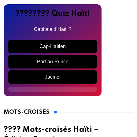
???????? Quiz Haïti
Capitale d’Haïti ?
Cap-Haïtien
Port-au-Prince
Jacmel
MOTS-CROISÉS
???? Mots-croisés Haïti –