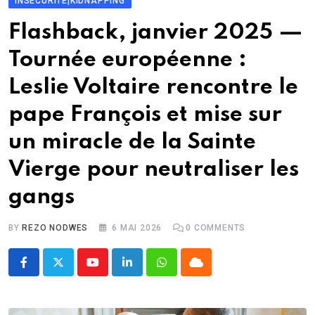
INSÉCURITÉ|KIDNAPPING
Flashback, janvier 2025 —
Tournée européenne :
Leslie Voltaire rencontre le
pape François et mise sur
un miracle de la Sainte
Vierge pour neutraliser les
gangs
BY
REZO NODWES
6 MAI 2026
0
COMMENTS
Youtube
LinkedIn
Whatsapp
Cloud