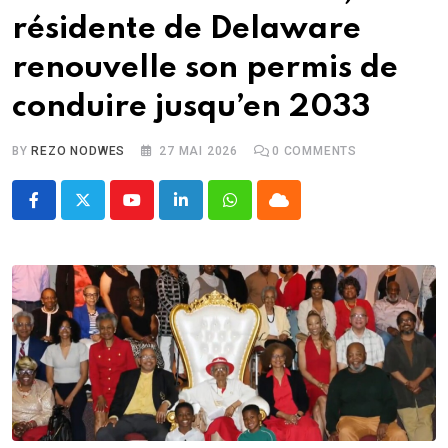
résidente de Delaware
renouvelle son permis de
conduire jusqu’en 2033
BY
REZO NODWES
27 MAI 2026
0
COMMENTS
Youtube
LinkedIn
Whatsapp
Cloud