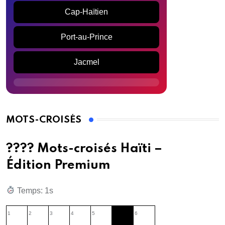
Cap-Haïtien
Port-au-Prince
Jacmel
MOTS-CROISÉS
???? Mots-croisés Haïti –
Édition Premium
Temps: 2s
1
2
3
4
5
6