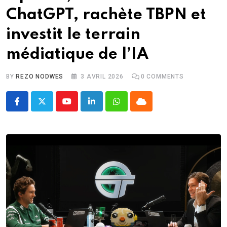
ChatGPT, rachète TBPN et
investit le terrain
médiatique de l’IA
BY
REZO NODWES
3 AVRIL 2026
0
COMMENTS
Youtube
LinkedIn
Whatsapp
Cloud