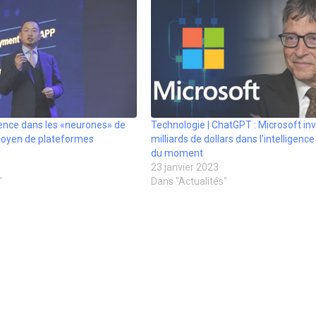
ligence dans les «neurones» de
Technologie | ChatGPT : Microsoft inv
 moyen de plateformes
milliards de dollars dans l’intelligence 
du moment
23 janvier 2023
"
Dans "Actualités"