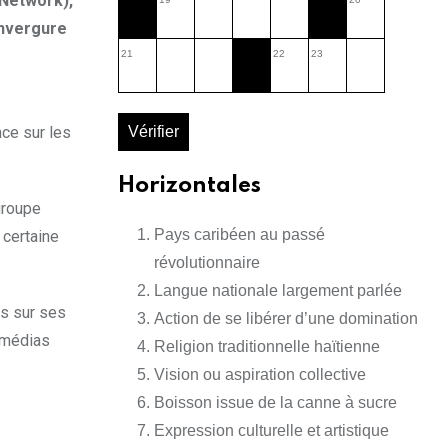
 Network),
’envergure
21
22
23
nce sur les
Vérifier
Horizontales
 groupe
Pays caribéen au passé
 certaine
révolutionnaire
Langue nationale largement parlée
cs sur ses
Action de se libérer d’une domination
s médias
Religion traditionnelle haïtienne
Vision ou aspiration collective
Boisson issue de la canne à sucre
Expression culturelle et artistique