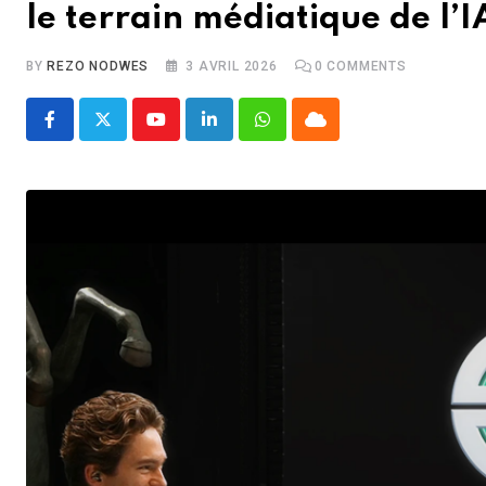
le terrain médiatique de l’I
BY
REZO NODWES
3 AVRIL 2026
0
COMMENTS
Youtube
LinkedIn
Whatsapp
Cloud