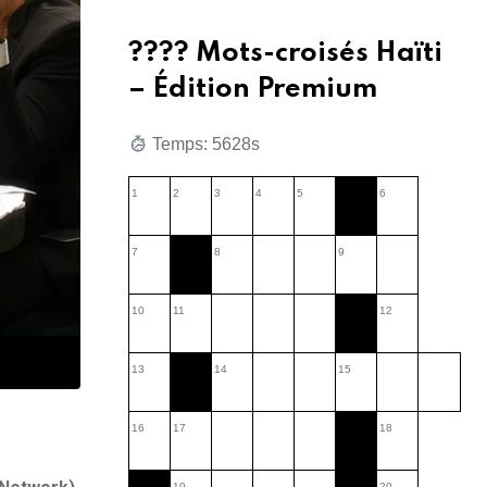
???? Mots-croisés Haïti
– Édition Premium
Temps: 4822s
1
2
3
4
5
6
7
8
9
10
11
12
13
14
15
16
17
18
19
20