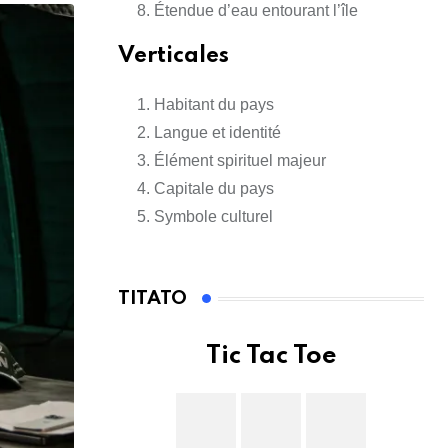
Étendue d’eau entourant l’île
Verticales
Habitant du pays
Langue et identité
Élément spirituel majeur
Capitale du pays
Symbole culturel
TITATO
Tic Tac Toe