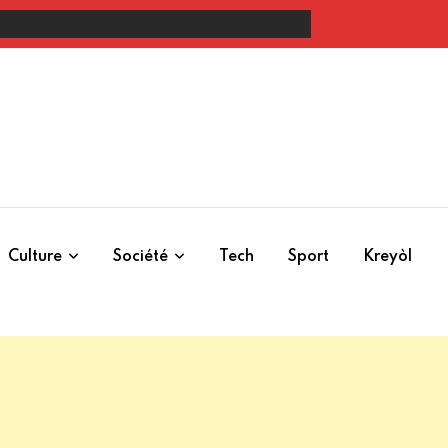
oute nationale #1 coupée à Carriès
Culture
Société
Tech
Sport
Kreyòl