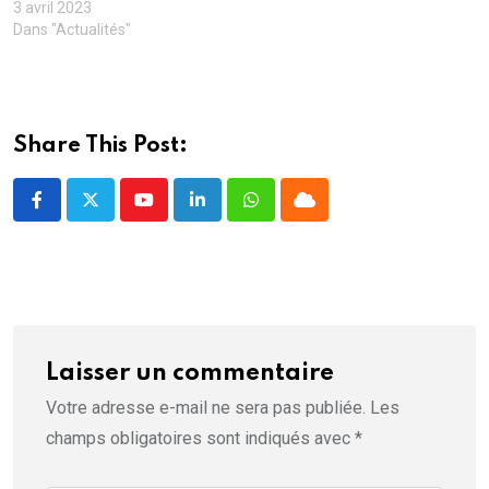
3 avril 2023
e
f
Dans "Actualités"
e
n
ê
t
r
e
)
Share This Post:
Youtube
LinkedIn
Whatsapp
Cloud
Laisser un commentaire
Votre adresse e-mail ne sera pas publiée.
Les
champs obligatoires sont indiqués avec
*