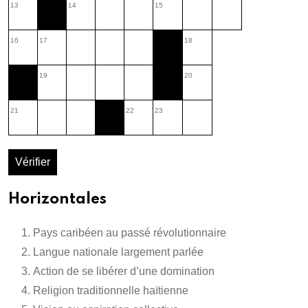
13
14
15
16
17
18
19
20
21
22
23
Vérifier
Horizontales
Pays caribéen au passé révolutionnaire
Langue nationale largement parlée
Action de se libérer d’une domination
Religion traditionnelle haïtienne