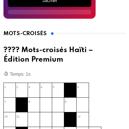
Jacmel
MOTS-CROISÉS
???? Mots-croisés Haïti –
Édition Premium
Temps: 2s
1
2
3
4
5
6
7
8
9
10
11
12