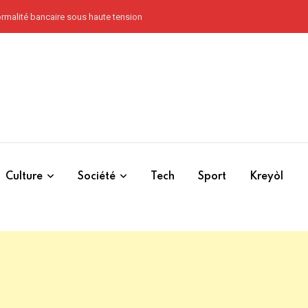
Core Group n’ont jamais pardonné à Haïti l’abolition de l’esclavage à Vertières 
Culture
Société
Tech
Sport
Kreyòl