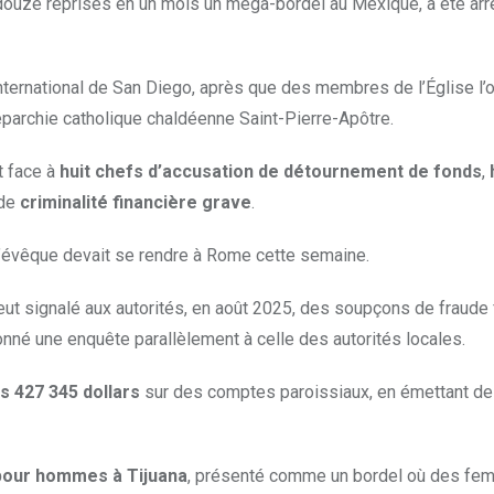
douze reprises en un mois un méga-bordel au Mexique, a été arr
 international de San Diego, après que des membres de l’Église l’
l’éparchie catholique chaldéenne Saint-Pierre-Apôtre.
t face à
huit chefs d’accusation de détournement de fonds
,
 de
criminalité financière grave
.
l’évêque devait se rendre à Rome cette semaine.
ut signalé aux autorités, en août 2025, des soupçons de fraude 
nné une enquête parallèlement à celle des autorités locales.
s 427 345 dollars
sur des comptes paroissiaux, en émettant d
pour hommes à Tijuana
, présenté comme un bordel où des fe