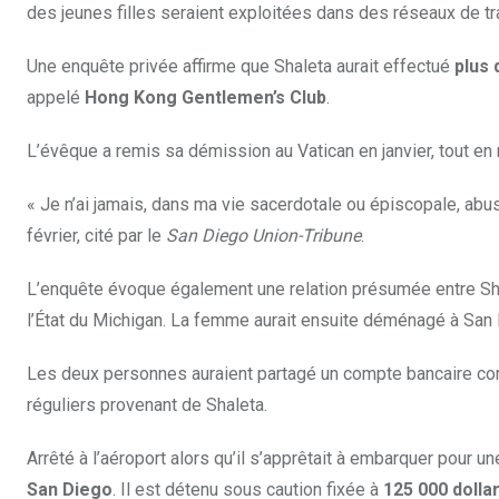
des jeunes filles seraient exploitées dans des réseaux de tra
Une enquête privée affirme que Shaleta aurait effectué
plus 
appelé
Hong Kong Gentlemen’s Club
.
L’évêque a remis sa démission au Vatican en janvier, tout en
« Je n’ai jamais, dans ma vie sacerdotale ou épiscopale, abusé 
février, cité par le
San Diego Union-Tribune
.
L’enquête évoque également une relation présumée entre Shal
l’État du Michigan. La femme aurait ensuite déménagé à Sa
Les deux personnes auraient partagé un compte bancaire c
réguliers provenant de Shaleta.
Arrêté à l’aéroport alors qu’il s’apprêtait à embarquer pour u
San Diego
. Il est détenu sous caution fixée à
125 000 dolla