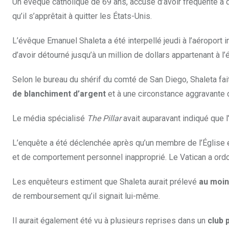
Un évêque catholique de 69 ans, accusé d’avoir fréquenté à 
qu’il s’apprêtait à quitter les États-Unis.
L’évêque Emanuel Shaleta a été interpellé jeudi à l’aéroport
d’avoir détourné jusqu’à un million de dollars appartenant à 
Selon le bureau du shérif du comté de San Diego, Shaleta fai
de blanchiment d’argent
et à une circonstance aggravante
Le média spécialisé
The Pillar
avait auparavant indiqué que 
L’enquête a été déclenchée après qu’un membre de l’Église e
et de comportement personnel inapproprié. Le Vatican a ordo
Les enquêteurs estiment que Shaleta aurait prélevé
au moin
de remboursement qu’il signait lui-même.
Il aurait également été vu à plusieurs reprises dans un
club 