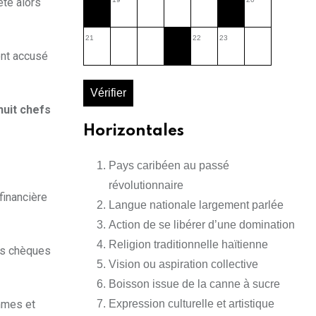
êté alors
21
22
23
ont accusé
Vérifier
huit chefs
Horizontales
Pays caribéen au passé
révolutionnaire
financière
Langue nationale largement parlée
Action de se libérer d’une domination
Religion traditionnelle haïtienne
es chèques
Vision ou aspiration collective
Boisson issue de la canne à sucre
mmes et
Expression culturelle et artistique