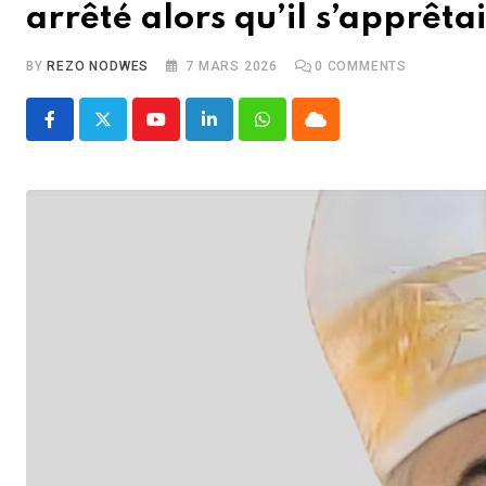
arrêté alors qu’il s’apprêtai
BY
REZO NODWES
7 MARS 2026
0
COMMENTS
Youtube
LinkedIn
Whatsapp
Cloud