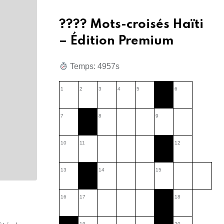
???? Mots-croisés Haïti
– Édition Premium
Temps: 7831s
1
2
3
4
5
6
7
8
9
10
11
12
13
14
15
16
17
18
19
20