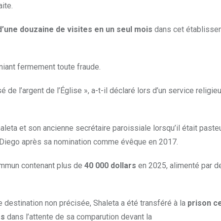
ite.
d’une douzaine de visites en un seul mois
dans cet établisse
 niant fermement toute fraude.
de l’argent de l’Église », a-t-il déclaré lors d’un service religie
eta et son ancienne secrétaire paroissiale lorsqu’il était paste
n Diego après sa nomination comme évêque en 2017.
ommun contenant plus de
40 000 dollars
en 2025, alimenté par d
ne destination non précisée, Shaleta a été transféré à la
prison c
rs
dans l’attente de sa comparution devant la