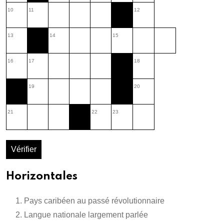
10
11
12
13
14
15
16
17
18
19
20
21
22
23
Vérifier
Horizontales
Pays caribéen au passé révolutionnaire
Langue nationale largement parlée