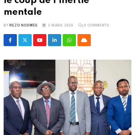
le coup de l’inertie
mentale
BY
REZO NODWES
3 MARS 2026
0
COMMENTS
Youtube
LinkedIn
Whatsapp
Cloud