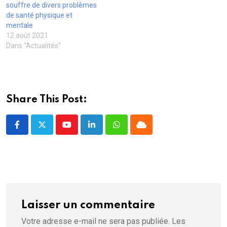
n
e
e
n
ê
souffre de divers problèmes
o
n
n
ê
t
u
ê
ê
t
r
de santé physique et
v
t
t
r
e
mentale
e
r
r
e
)
l
e
e
)
12 août 2021
l
)
)
Dans "Actualités"
e
f
e
n
ê
t
r
e
Share This Post:
)
Youtube
LinkedIn
Whatsapp
Cloud
Laisser un commentaire
Votre adresse e-mail ne sera pas publiée.
Les