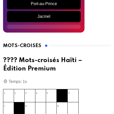
Port-au-Prince
Jacmel
MOTS-CROISÉS
???? Mots-croisés Haïti –
Édition Premium
Temps: 2s
1
2
3
4
5
6
7
8
9