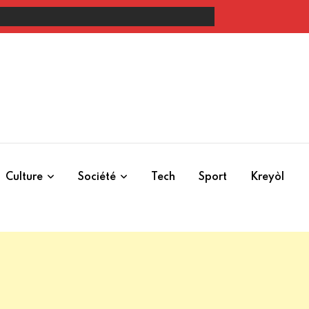
ste » contre les dérives de Fils-Aimé
Culture
Société
Tech
Sport
Kreyòl