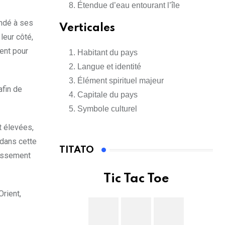
Étendue d’eau entourant l’île
andé à ses
Verticales
leur côté,
ment pour
Habitant du pays
Langue et identité
Élément spirituel majeur
afin de
Capitale du pays
Symbole culturel
t élevées,
 dans cette
TITATO
tissement
Tic Tac Toe
rient,