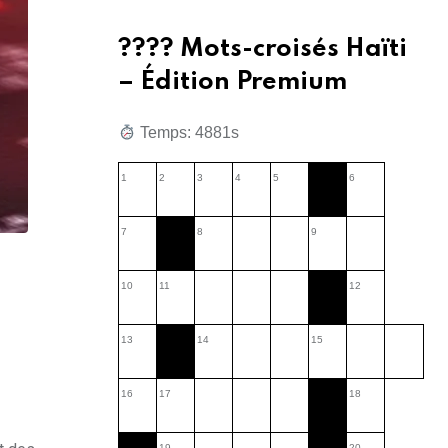
???? Mots-croisés Haïti
– Édition Premium
Temps: 4882s
1
2
3
4
5
6
7
8
9
10
11
12
13
14
15
16
17
18
19
20