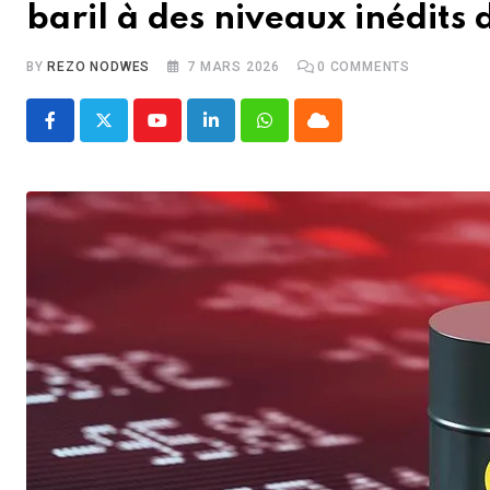
baril à des niveaux inédits
BY
REZO NODWES
7 MARS 2026
0
COMMENTS
Youtube
LinkedIn
Whatsapp
Cloud