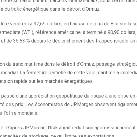
ette semaine sur les marchés internationaux, sous l’effet direc
le du trafic énergétique dans le détroit d’Ormuz.
lôturé vendredi à 92,69 dollars, en hausse de plus de 8 % sur la s
rmediate (WTI), référence américaine, a terminé à 90,90 dollars,
e et de 35,63 % depuis le déclenchement des frappes israélo-am
ion du trafic maritime dans le détroit d’Ormuz, passage stratégiq
r mondial. La fermeture partielle de cette voie maritime a imméd
tension rapide sur les marchés énergétiques.
st passé d’une appréciation géopolitique du risque à une prise e
atilité des prix. Les économistes de JPMorgan observent égaleme
 l’offre mondiale.
ité. D’après JPMorgan, l’Irak aurait réduit son approvisionnement
es capacités de stockage, ce qui limite ses exportations.