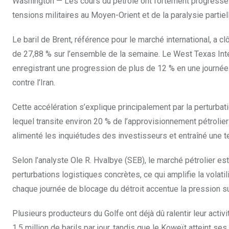
Washington — Les cours du pétrole ont fortement progressé c
tensions militaires au Moyen-Orient et de la paralysie partiel
Le baril de Brent, référence pour le marché international, a c
de 27,88 % sur l’ensemble de la semaine. Le West Texas Inte
enregistrant une progression de plus de 12 % en une journé
contre l’Iran.
Cette accélération s’explique principalement par la perturbat
lequel transite environ 20 % de l’approvisionnement pétrolie
alimenté les inquiétudes des investisseurs et entraîné une 
Selon l’analyste Ole R. Hvalbye (SEB), le marché pétrolier e
perturbations logistiques concrètes, ce qui amplifie la vol
chaque journée de blocage du détroit accentue la pression sur
Plusieurs producteurs du Golfe ont déjà dû ralentir leur activ
1,5 million de barils par jour, tandis que le Koweït atteint s