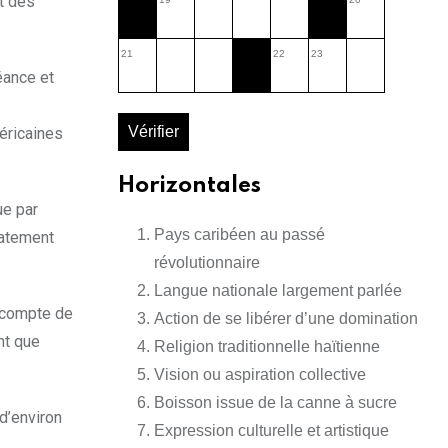
t des
21
22
23
éance et
Vérifier
éricaines
Horizontales
ue par
Pays caribéen au passé
iatement
révolutionnaire
Langue nationale largement parlée
n compte de
Action de se libérer d’une domination
nt que
Religion traditionnelle haïtienne
Vision ou aspiration collective
Boisson issue de la canne à sucre
 d’environ
Expression culturelle et artistique