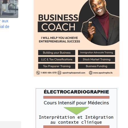
r aux
al de