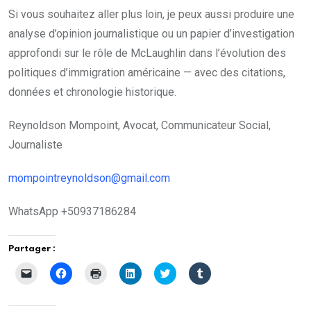
Si vous souhaitez aller plus loin, je peux aussi produire une
analyse d’opinion journalistique ou un papier d’investigation
approfondi sur le rôle de McLaughlin dans l’évolution des
politiques d’immigration américaine — avec des citations,
données et chronologie historique.
Reynoldson Mompoint, Avocat, Communicateur Social,
Journaliste
mompointreynoldson@gmail.com
WhatsApp +50937186284
Partager :
C
C
C
C
C
C
l
l
l
l
l
l
i
i
i
i
i
i
q
q
q
q
q
q
u
u
u
u
u
u