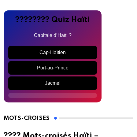
???????? Quiz Haïti
Capitale d’Haïti ?
Cap-Haïtien
Port-au-Prince
Jacmel
MOTS-CROISÉS
???? Mots-croisés Haïti –