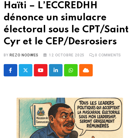
Haïti – L’ECCREDHH
dénonce un simulacre
électoral sous le CPT/Saint
Cyr et le CEP/Desrosiers
BY
REZO NODWES
12 OCTOBRE 2025
0
COMMENTS
Youtube
LinkedIn
Whatsapp
Cloud