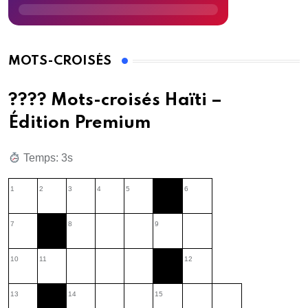
MOTS-CROISÉS
???? Mots-croisés Haïti –
Édition Premium
Temps: 3s
1
2
3
4
5
6
7
8
9
10
11
12
13
14
15