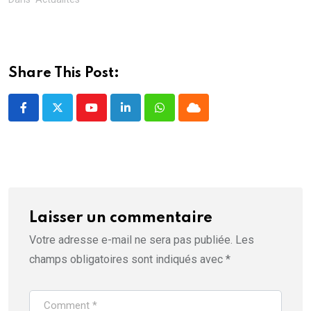
t
r
e
)
Share This Post:
Youtube
LinkedIn
Whatsapp
Cloud
Laisser un commentaire
Votre adresse e-mail ne sera pas publiée.
Les
champs obligatoires sont indiqués avec
*