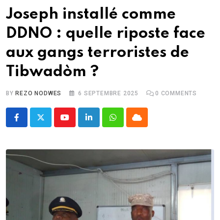
Joseph installé comme
DDNO : quelle riposte face
aux gangs terroristes de
Tibwadòm ?
BY
REZO NODWES
6 SEPTEMBRE 2025
0
COMMENTS
Youtube
LinkedIn
Whatsapp
Cloud