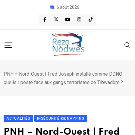
Skip
6 août 2026
to
content
PNH – Nord-Ouest | Fred Joseph installé comme DDNO :
quelle riposte face aux gangs terroristes de Tibwadòm ?
ACTUALITÉS
INSÉCURITÉ|KIDNAPPING
PNH – Nord-Ouest | Fred