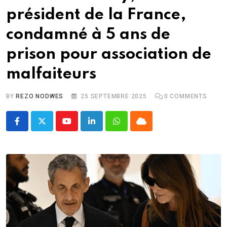
président de la France,
condamné à 5 ans de
prison pour association de
malfaiteurs
BY
REZO NODWES
25 SEPTEMBRE 2025
0
COMMENTS
Youtube
LinkedIn
Whatsapp
Cloud