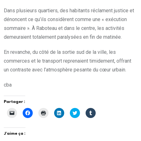
Dans plusieurs quartiers, des habitants réclament justice et
dénoncent ce qu’ils considèrent comme une « exécution
sommaire ». À Raboteau et dans le centre, les activités
demeuraient totalement paralysées en fin de matinée.
En revanche, du côté de la sortie sud de la ville, les
commerces et le transport reprenaient timidement, offrant
un contraste avec l’atmosphère pesante du cœur urbain.
cba
Partager :
C
C
C
C
C
C
l
l
l
l
l
l
i
i
i
i
i
i
q
q
q
q
q
q
u
u
u
u
u
u
e
e
e
e
e
e
J’aime ça :
r
z
r
z
z
z
p
p
p
p
p
p