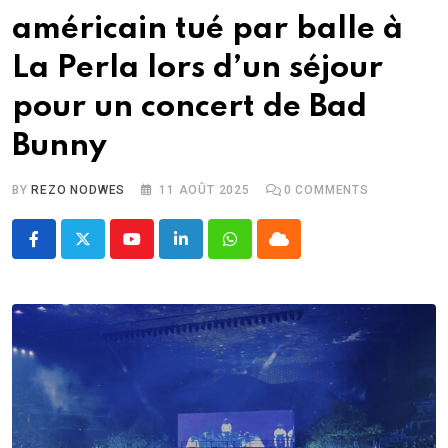
américain tué par balle à
La Perla lors d’un séjour
pour un concert de Bad
Bunny
BY
REZO NODWES
11 AOÛT 2025
0
COMMENTS
Youtube
LinkedIn
Whatsapp
Cloud