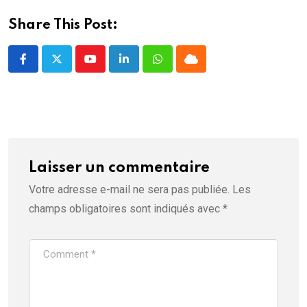
t
r
e
Share This Post:
)
Youtube
LinkedIn
Whatsapp
Cloud
Laisser un commentaire
Votre adresse e-mail ne sera pas publiée.
Les
champs obligatoires sont indiqués avec
*