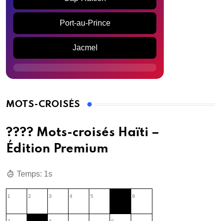
Port-au-Prince
Jacmel
MOTS-CROISÉS
???? Mots-croisés Haïti –
Édition Premium
Temps: 2s
1
2
3
4
5
6