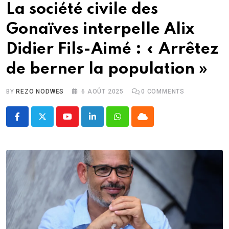
La société civile des
Gonaïves interpelle Alix
Didier Fils-Aimé : « Arrêtez
de berner la population »
BY
REZO NODWES
6 AOÛT 2025
0
COMMENTS
Youtube
LinkedIn
Whatsapp
Cloud