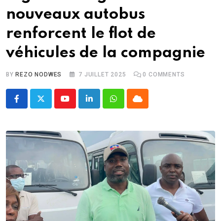
nouveaux autobus
renforcent le flot de
véhicules de la compagnie
BY
REZO NODWES
7 JUILLET 2025
0
COMMENTS
Youtube
LinkedIn
Whatsapp
Cloud