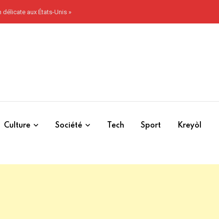
 délicate aux États-Unis »
Culture
Société
Tech
Sport
Kreyòl