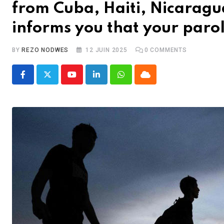
from Cuba, Haiti, Nicaragua
informs you that your paro
BY
REZO NODWES
12 JUIN 2025
0
COMMENTS
Youtube
LinkedIn
Whatsapp
Cloud