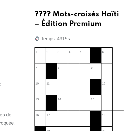
???? Mots-croisés Haïti
– Édition Premium
Temps: 4317s
1
2
3
4
5
6
7
8
9
t
10
11
12
13
14
15
res de
16
17
18
évoquée,
19
20