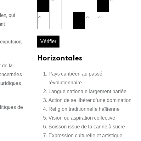
en, qui
21
22
23
ant
 expulsion,
Vérifier
Horizontales
 de la
Pays caribéen au passé
 concernées
révolutionnaire
juridiques
Langue nationale largement parlée
Action de se libérer d’une domination
litiques de
Religion traditionnelle haïtienne
Vision ou aspiration collective
Boisson issue de la canne à sucre
Expression culturelle et artistique