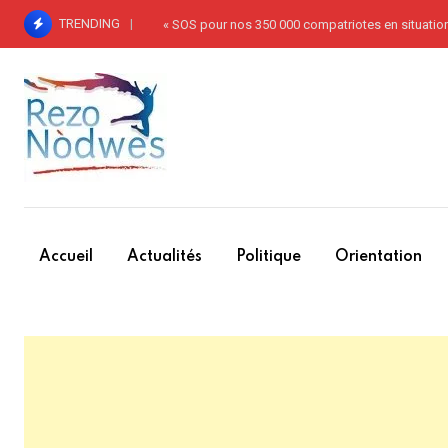
Skip
TRENDING
« SOS pour nos 350 000 compatriotes en situation
to
content
Accueil
Actualités
Politique
Orientation