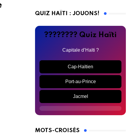
e
QUIZ HAÏTI : JOUONS!
???????? Quiz Haïti
Capitale d’Haïti ?
Cap-Haïtien
Port-au-Prince
Jacmel
MOTS-CROISÉS