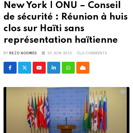
New York | ONU – Conseil
de sécurité : Réunion à huis
clos sur Haïti sans
représentation haïtienne
BY
REZO NODWES
30 JUIN 2025
0
COMMENTS
Youtube
LinkedIn
Whatsapp
Cloud