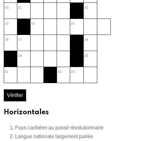
10
11
12
13
14
15
16
17
18
19
20
21
22
23
Vérifier
Horizontales
Pays caribéen au passé révolutionnaire
Langue nationale largement parlée