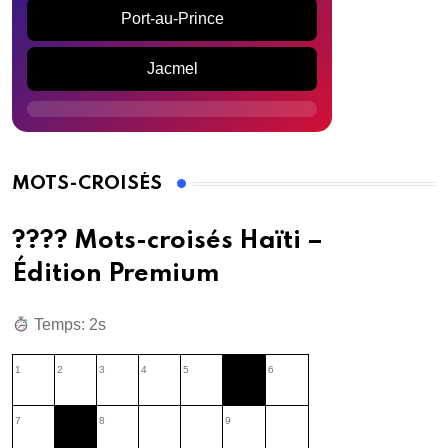
Port-au-Prince
Jacmel
MOTS-CROISÉS
???? Mots-croisés Haïti –
Édition Premium
Temps: 2s
1
2
3
4
5
6
7
8
9