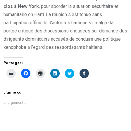
clos à New York
, pour aborder la situation sécuritaire et
humanitaire en Haïti. La réunion s’est tenue sans
participation officielle d’autorités haïtiennes, malgré la
portée critique des discussions engagées sur demande des
dirigeants dominicains accusés de conduire une politique
xenophobe a l’egard des ressortissants haitiens.
Partager :
C
C
C
C
C
C
l
l
l
l
l
l
i
i
i
i
i
i
q
q
q
q
q
q
u
u
u
u
u
u
e
e
e
e
e
e
J’aime ça :
r
z
r
z
z
z
p
p
p
p
p
p
o
o
o
o
o
o
chargement…
u
u
u
u
u
u
r
r
r
r
r
r
e
p
i
p
p
p
n
a
m
a
a
a
v
r
p
r
r
r
o
t
r
t
t
t
y
a
i
a
a
a