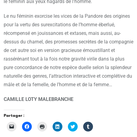
le féminin aux yeux hagards de l’homme.
Le nu féminin exorcise les vices de la Pandore des origines
pour la vertu des surexcitations de l’homme éberlué,
récompensé en jouissances et extases, mais aussi, au-
dessus du charnel, des promesses secrètes de la compagnie
de cet autre soi en version gracieuse émoustillant et
rassérénant tout à la fois notre gravité virile dans la plus
pure concordance de notre espèce duelle selon la splendeur
naturelle des genres, l’attraction interactive et complétive du
mâle et de la femelle, de l’homme et de la femme…
CAMILLE LOTY MALEBRANCHE
Partager :
C
C
C
C
C
C
l
l
l
l
l
l
i
i
i
i
i
i