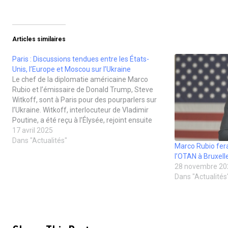
o
t
r
t
t
t
y
a
i
a
a
a
e
g
m
g
g
g
r
e
e
e
e
e
u
r
r
r
r
r
n
s
(
s
s
s
l
u
o
u
u
u
Articles similaires
i
r
u
r
r
r
e
F
v
L
T
T
Paris : Discussions tendues entre les États-
n
a
r
i
w
u
p
c
e
n
i
m
Unis, l’Europe et Moscou sur l’Ukraine
a
e
d
k
t
b
r
b
a
e
t
l
Le chef de la diplomatie américaine Marco
e
o
n
d
e
r
Rubio et l’émissaire de Donald Trump, Steve
-
o
s
I
r
(
m
k
u
n
(
o
Witkoff, sont à Paris pour des pourparlers sur
a
(
n
(
o
u
l’Ukraine. Witkoff, interlocuteur de Vladimir
i
o
e
o
u
v
l
u
n
u
v
r
Poutine, a été reçu à l’Élysée, rejoint ensuite
à
v
o
v
r
e
par Rubio pour un déjeuner de travail avec
17 avril 2025
u
r
u
r
e
d
n
e
v
e
d
a
Emmanuel Macron. Alors que les combats se…
Dans "Actualités"
a
d
e
d
a
n
Marco Rubio fera
m
a
l
a
n
s
l’OTAN à Bruxell
i
n
l
n
s
u
(
s
e
s
u
n
28 novembre 20
o
u
f
u
n
e
Dans "Actualités
u
n
e
n
e
n
v
e
n
e
n
o
r
n
ê
n
o
u
e
o
t
o
u
v
d
u
r
u
v
e
a
v
e
v
e
l
n
e
)
e
l
l
s
l
l
l
e