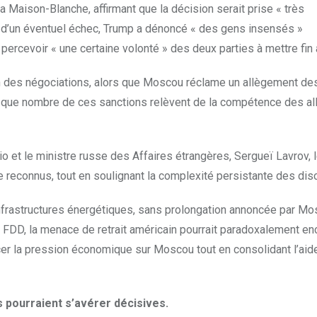
 Maison-Blanche, affirmant que la décision serait prise « très
té d’un éventuel échec, Trump a dénoncé « des gens insensés »
percevoir « une certaine volonté » des deux parties à mettre fin a
n des négociations, alors que Moscou réclame un allègement de
é que nombre de ces sanctions relèvent de la compétence des al
o et le ministre russe des Affaires étrangères, Sergueï Lavrov, 
e reconnus, tout en soulignant la complexité persistante des dis
 infrastructures énergétiques, sans prolongation annoncée par Mo
ank FDD, la menace de retrait américain pourrait paradoxalement en
cer la pression économique sur Moscou tout en consolidant l’aide
 pourraient s’avérer décisives.