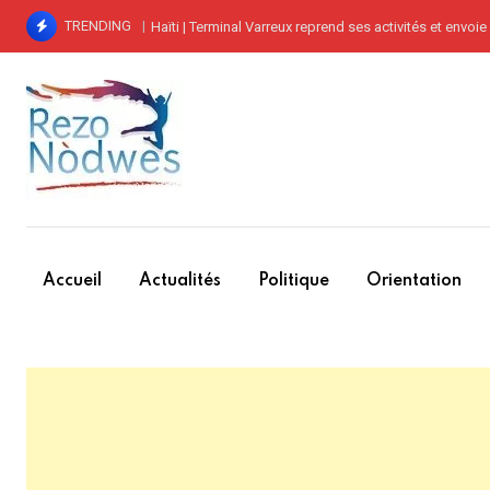
Skip
TRENDING
Haïti | Terminal Varreux reprend ses activités et envoie des fleurs à Paraison, 
to
content
Accueil
Actualités
Politique
Orientation