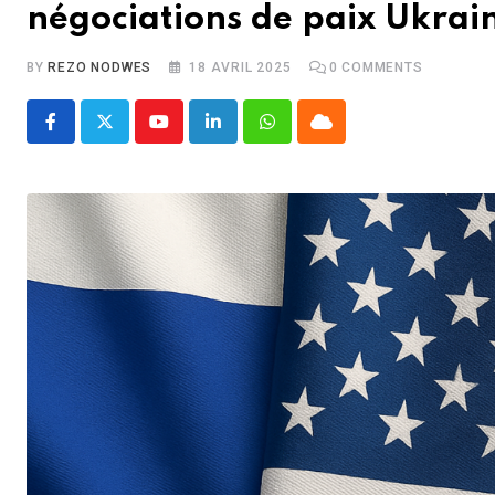
négociations de paix Ukrai
BY
REZO NODWES
18 AVRIL 2025
0
COMMENTS
Youtube
LinkedIn
Whatsapp
Cloud