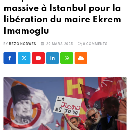
massive à Istanbul pour la
libération du maire Ekrem
Imamoglu
BY
REZO NODWES
29 MARS 2025
0
COMMENTS
Youtube
LinkedIn
Whatsapp
Cloud