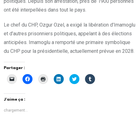
politiques. Depuis son arrestation, près de 1900 personnes
ont été interpellées dans tout le pays.
Le chef du CHP, Ozgur Ozel, a exigé la libération d’Imamoglu
et d’autres prisonniers politiques, appelant à des élections
anticipées. Imamoglu a remporté une primaire symbolique
du CHP pour la présidentielle, actuellement prévue en 2028.
Partager :
C
C
C
C
C
C
l
l
l
l
l
l
i
i
i
i
i
i
q
q
q
q
q
q
u
u
u
u
u
u
e
e
e
e
e
e
J’aime ça :
r
z
r
z
z
z
p
p
p
p
p
p
o
o
o
o
o
o
chargement…
u
u
u
u
u
u
r
r
r
r
r
r
e
p
i
p
p
p
n
a
m
a
a
a
v
r
p
r
r
r
o
t
r
t
t
t
y
a
i
a
a
a