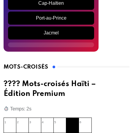
Cap-Haïtien
Port-au-Prince
Jacmel
MOTS-CROISÉS
???? Mots-croisés Haïti –
Édition Premium
Temps: 3s
1
2
3
4
5
6