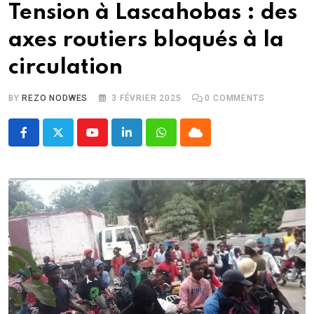
Tension à Lascahobas : des
axes routiers bloqués à la
circulation
BY
REZO NODWES
3 FÉVRIER 2025
0
COMMENTS
Youtube
LinkedIn
Whatsapp
Cloud