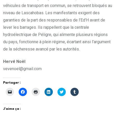
véhicules de transport en commun, se retrouvent bloqués au
niveau de Lascahobas. Les manifestants exigent des
garanties de la part des responsables de l’Ed’H avant de
lever les barrages. Ils rappellent que la centrale
hydroélectrique de Péligre, qui alimente plusieurs régions
du pays, fonctionne à plein régime, écartant ainsi l’argument
de la sécheresse avancé par les autorités.
Hervé Noël
vevenoel@gmail.com
Partager :
C
C
C
C
C
C
l
l
l
l
l
l
i
i
i
i
i
i
q
q
q
q
q
q
u
u
u
u
u
u
e
e
e
e
e
e
J’aime ça :
r
z
r
z
z
z
p
p
p
p
p
p