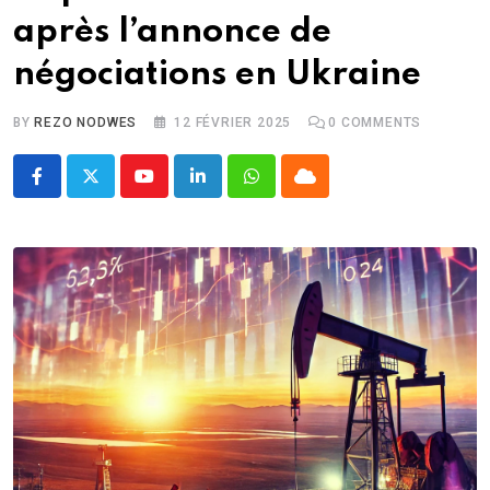
après l’annonce de
négociations en Ukraine
BY
REZO NODWES
12 FÉVRIER 2025
0
COMMENTS
Youtube
LinkedIn
Whatsapp
Cloud