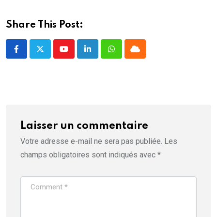
f
e
n
ê
Share This Post:
t
r
e
)
Youtube
LinkedIn
Whatsapp
Cloud
Laisser un commentaire
Votre adresse e-mail ne sera pas publiée.
Les
champs obligatoires sont indiqués avec
*