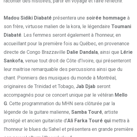
raconter des histoires, partir en voyage et faire réfléchir.
Madou Sidiki Diabaté
présentera une
soirée hommage
à
son frère, virtuose malien de la kora, le légendaire
Toumani
Diabaté
.
Les femmes seront également à l’honneur, en
accueillant pour la première fois au Québec, en provenance
directe de Congo Brazzaville
Dalie Dandala
, ainsi que
Lérie
Sankofa
, venue tout droit de Côte d’Ivoire, qui présenteront
leur maitrise remarquable des percussions ainsi que du
chant. Pionniers des musiques du monde à Montréal,
originaires de Trinidad et Tobago,
Jab Djab
seront
accompagnés pour ce concert unique par le vétéran
Mello
G
. Cette programmation du MHN sera clôturée par la
légende de la guitare malienne,
Samba Touré
, artiste
protégé et ancien guitariste d’
Ali Farka Touré qui
mettra à
l’honneur le blues du Sahel et présentera en grande première