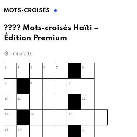
MOTS-CROISÉS
???? Mots-croisés Haïti –
Édition Premium
Temps: 2s
1
2
3
4
5
6
7
8
9
10
11
12
13
14
15
16
17
18