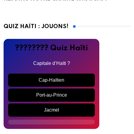
QUIZ HAÏTI : JOUONS!
???????? Quiz Haïti
Capitale d’Haïti ?
Cap-Haïtien
Port-au-Prince
Jacmel