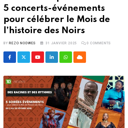
5 concerts-événements
pour célébrer le Mois de
l’histoire des Noirs
BY
REZO NODWES
31 JANVIER 2025
0
COMMENTS
Youtube
LinkedIn
Whatsapp
Cloud