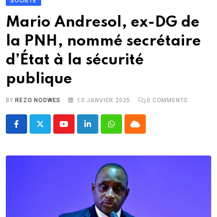
SOCIÉTÉ
Mario Andresol, ex-DG de
la PNH, nommé secrétaire
d’État à la sécurité
publique
BY
REZO NODWES
13 JANVIER 2025
0
COMMENTS
Youtube
LinkedIn
Whatsapp
Cloud