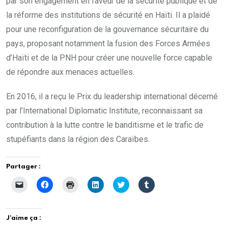
par son engagement en faveur de la sécurité publique et de
la réforme des institutions de sécurité en Haïti. Il a plaidé
pour une reconfiguration de la gouvernance sécuritaire du
pays, proposant notamment la fusion des Forces Armées
d’Haïti et de la PNH pour créer une nouvelle force capable
de répondre aux menaces actuelles.
En 2016, il a reçu le Prix du leadership international décerné
par l’International Diplomatic Institute, reconnaissant sa
contribution à la lutte contre le banditisme et le trafic de
stupéfiants dans la région des Caraïbes.
Partager :
C
C
C
C
C
C
l
l
l
l
l
l
i
i
i
i
i
i
q
q
q
q
q
q
u
u
u
u
u
u
e
e
e
e
e
e
J’aime ça :
r
z
r
z
z
z