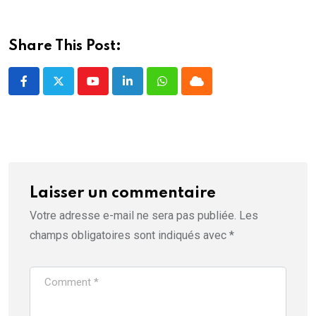
n
ê
t
r
e
Share This Post:
)
Youtube
LinkedIn
Whatsapp
Cloud
Laisser un commentaire
Votre adresse e-mail ne sera pas publiée.
Les
champs obligatoires sont indiqués avec
*