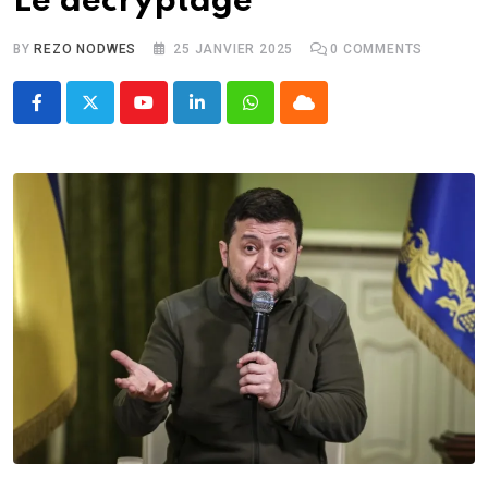
Le décryptage
BY
REZO NODWES
25 JANVIER 2025
0
COMMENTS
Youtube
LinkedIn
Whatsapp
Cloud