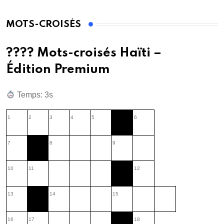
MOTS-CROISÉS
???? Mots-croisés Haïti –
Édition Premium
Temps: 1s
1
2
3
4
5
6
7
8
9
10
11
12
13
14
15
16
17
18