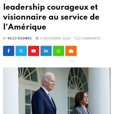
leadership courageux et
visionnaire au service de
l’Amérique
BY
REZO NODWES
6 NOVEMBRE 2024
0
COMMENTS
Youtube
LinkedIn
Whatsapp
Cloud