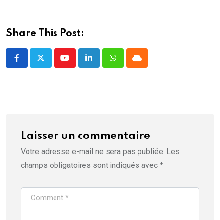
t
r
e
)
Share This Post:
Youtube
LinkedIn
Whatsapp
Cloud
Laisser un commentaire
Votre adresse e-mail ne sera pas publiée.
Les
champs obligatoires sont indiqués avec
*