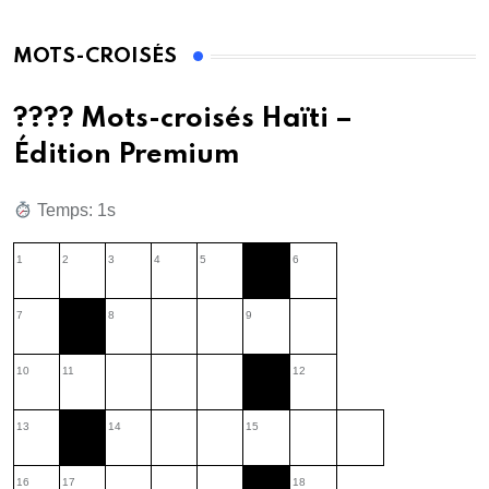
MOTS-CROISÉS
???? Mots-croisés Haïti –
Édition Premium
Temps: 2s
1
2
3
4
5
6
7
8
9
10
11
12
13
14
15
16
17
18