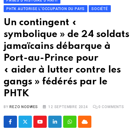
PAGES D'HISTOIRE D'HAITI
PHTK AUTORISE L'OCCUPATION DU PAYS
SOCIÉTÉ
Un contingent «
symbolique » de 24 soldats
jamaïcains débarque à
Port-au-Prince pour
« aider à lutter contre les
gangs » fédérés par le
PHTK
BY
REZO NODWES
12 SEPTEMBRE 2024
0
COMMENTS
Youtube
LinkedIn
Whatsapp
Cloud