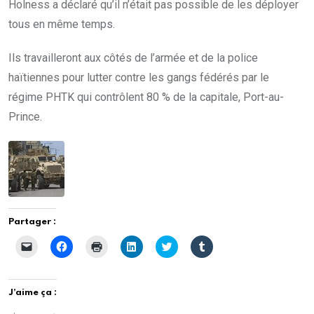
Holness a déclaré qu’il n’était pas possible de les déployer
tous en même temps.
Ils travailleront aux côtés de l’armée et de la police
haïtiennes pour lutter contre les gangs fédérés par le
régime PHTK qui contrôlent 80 % de la capitale, Port-au-
Prince.
Partager :
C
C
C
C
C
C
l
l
l
l
l
l
i
i
i
i
i
i
q
q
q
q
q
q
u
u
u
u
u
u
e
e
e
e
e
e
J’aime ça :
r
z
r
z
z
z
p
p
p
p
p
p