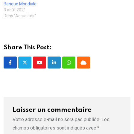
n
e
e
n
ê
Banque Mondiale
o
n
n
ê
t
u
ê
ê
t
r
3 août 2021
v
t
t
r
e
Dans "Actualités"
e
r
r
e
)
l
e
e
)
l
)
)
e
f
e
n
ê
Share This Post:
t
r
e
)
Youtube
LinkedIn
Whatsapp
Cloud
Laisser un commentaire
Votre adresse e-mail ne sera pas publiée.
Les
champs obligatoires sont indiqués avec
*