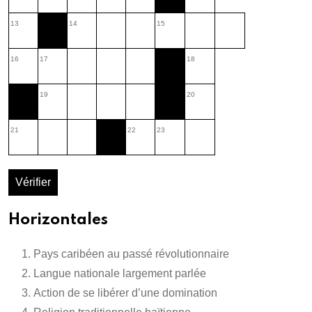
13
14
15
16
17
18
19
20
21
22
23
Vérifier
Horizontales
Pays caribéen au passé révolutionnaire
Langue nationale largement parlée
Action de se libérer d’une domination