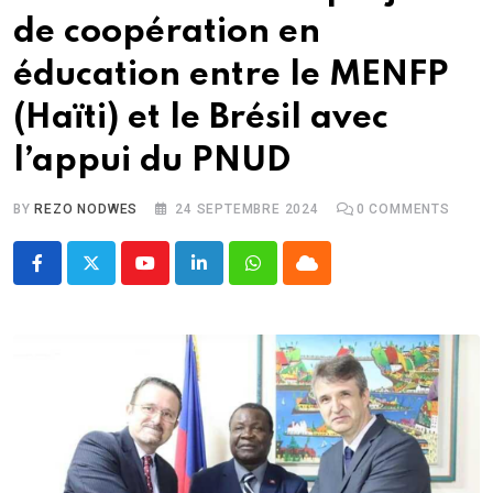
de coopération en
éducation entre le MENFP
(Haïti) et le Brésil avec
l’appui du PNUD
BY
REZO NODWES
24 SEPTEMBRE 2024
0
COMMENTS
Youtube
LinkedIn
Whatsapp
Cloud