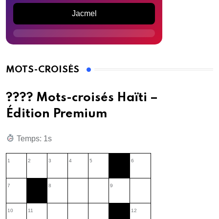
Jacmel
MOTS-CROISÉS
???? Mots-croisés Haïti –
Édition Premium
Temps: 2s
1
2
3
4
5
6
7
8
9
10
11
12