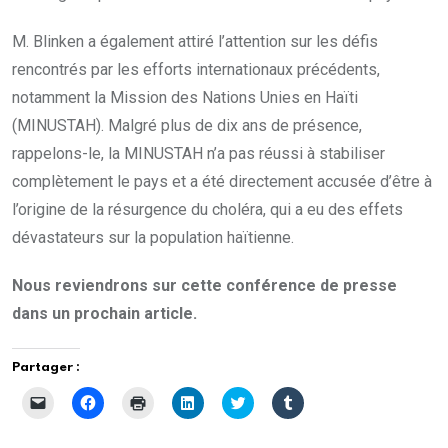
M. Blinken a également attiré l’attention sur les défis
rencontrés par les efforts internationaux précédents,
notamment la Mission des Nations Unies en Haïti
(MINUSTAH). Malgré plus de dix ans de présence,
rappelons-le, la MINUSTAH n’a pas réussi à stabiliser
complètement le pays et a été directement accusée d’être à
l’origine de la résurgence du choléra, qui a eu des effets
dévastateurs sur la population haïtienne.
Nous reviendrons sur cette conférence de presse
dans un prochain article.
Partager :
C
C
C
C
C
C
l
l
l
l
l
l
i
i
i
i
i
i
q
q
q
q
q
q