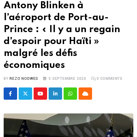
Antony Blinken à
l’aéroport de Port-au-
Prince : « Il y a un regain
d’espoir pour Haïti »
malgré les défis
économiques
BY
REZO NODWES
5 SEPTEMBRE 2024
0
COMMENTS
Youtube
LinkedIn
Whatsapp
Cloud