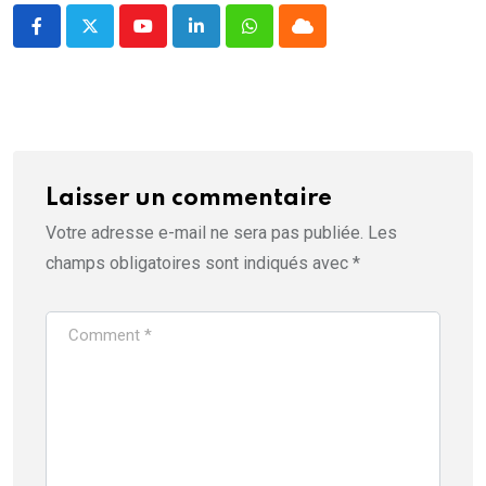
ê
t
r
Youtube
LinkedIn
Whatsapp
Cloud
e
)
Laisser un commentaire
Votre adresse e-mail ne sera pas publiée.
Les
champs obligatoires sont indiqués avec
*