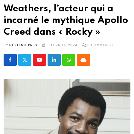
Weathers, l’acteur qui a
incarné le mythique Apollo
Creed dans « Rocky »
BY
REZO NODWES
3 FÉVRIER 2024
0
COMMENTS
Youtube
LinkedIn
Whatsapp
Cloud