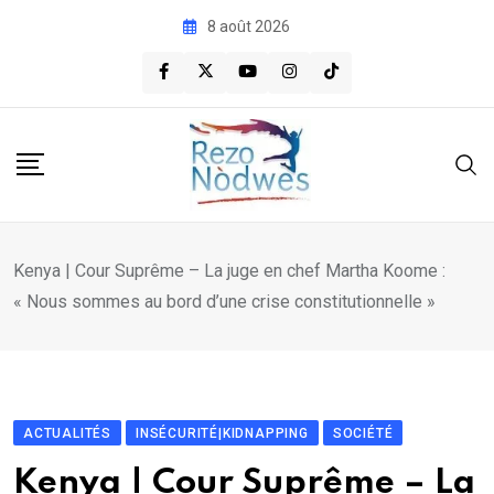
Skip
8 août 2026
to
content
Kenya | Cour Suprême – La juge en chef Martha Koome :
« Nous sommes au bord d’une crise constitutionnelle »
ACTUALITÉS
INSÉCURITÉ|KIDNAPPING
SOCIÉTÉ
Kenya | Cour Suprême – La