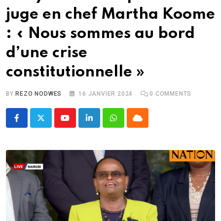
juge en chef Martha Koome
: « Nous sommes au bord
d’une crise
constitutionnelle »
BY
REZO NODWES
16 JANVIER 2024
0
COMMENTS
Youtube
LinkedIn
Whatsapp
Cloud