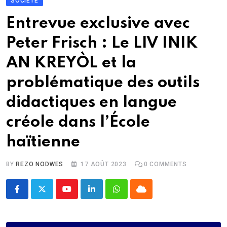
SOCIÉTÉ
Entrevue exclusive avec
Peter Frisch : Le LIV INIK
AN KREYÒL et la
problématique des outils
didactiques en langue
créole dans l’École
haïtienne
BY
REZO NODWES
17 AOÛT 2023
0
COMMENTS
Youtube
LinkedIn
Whatsapp
Cloud