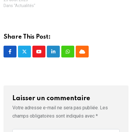
l
e
e
)
Dans "Actualités"
l
)
)
e
f
e
n
ê
t
r
Share This Post:
e
)
Youtube
LinkedIn
Whatsapp
Cloud
Laisser un commentaire
Votre adresse e-mail ne sera pas publiée.
Les
champs obligatoires sont indiqués avec
*