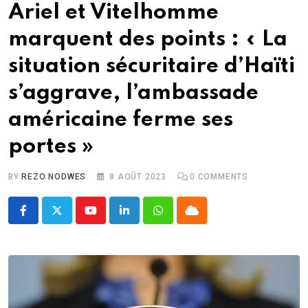
Ariel et Vitelhomme
marquent des points : « La
situation sécuritaire d’Haïti
s’aggrave, l’ambassade
américaine ferme ses
portes »
BY
REZO NODWES
8 AOÛT 2023
0
COMMENTS
Youtube
LinkedIn
Whatsapp
Cloud