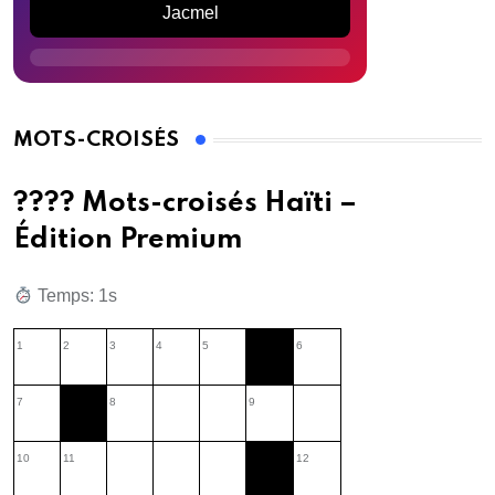
Jacmel
MOTS-CROISÉS
???? Mots-croisés Haïti –
Édition Premium
Temps: 2s
1
2
3
4
5
6
7
8
9
10
11
12