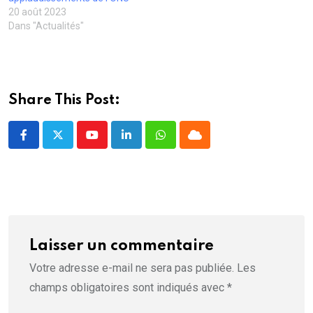
e
f
20 août 2023
e
Dans "Actualités"
n
ê
t
r
e
)
Share This Post:
Youtube
LinkedIn
Whatsapp
Cloud
Laisser un commentaire
Votre adresse e-mail ne sera pas publiée.
Les
champs obligatoires sont indiqués avec
*