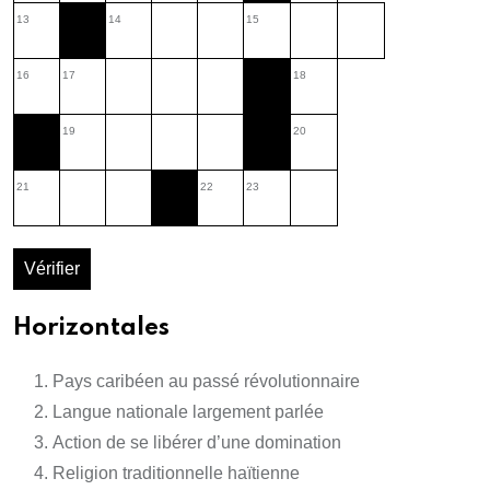
13
14
15
16
17
18
19
20
21
22
23
Vérifier
Horizontales
Pays caribéen au passé révolutionnaire
Langue nationale largement parlée
Action de se libérer d’une domination
Religion traditionnelle haïtienne