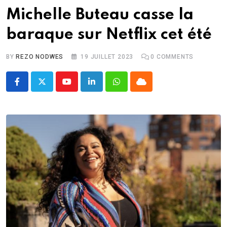
Michelle Buteau casse la
baraque sur Netflix cet été
BY
REZO NODWES
19 JUILLET 2023
0
COMMENTS
Youtube
LinkedIn
Whatsapp
Cloud