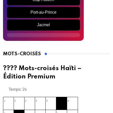
Port-au-Prince
Jacmel
MOTS-CROISÉS
???? Mots-croisés Haïti –
Édition Premium
Temps: 2s
1
2
3
4
5
6