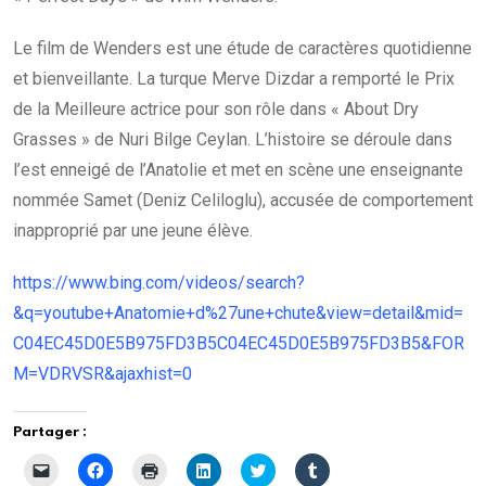
Le film de Wenders est une étude de caractères quotidienne
et bienveillante. La turque Merve Dizdar a remporté le Prix
de la Meilleure actrice pour son rôle dans « About Dry
Grasses » de Nuri Bilge Ceylan. L’histoire se déroule dans
l’est enneigé de l’Anatolie et met en scène une enseignante
nommée Samet (Deniz Celiloglu), accusée de comportement
inapproprié par une jeune élève.
https://www.bing.com/videos/search?
&q=youtube+Anatomie+d%27une+chute&view=detail&mid=
C04EC45D0E5B975FD3B5C04EC45D0E5B975FD3B5&FOR
M=VDRVSR&ajaxhist=0
Partager :
C
C
C
C
C
C
l
l
l
l
l
l