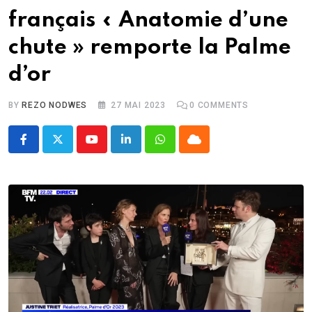
français « Anatomie d’une
chute » remporte la Palme
d’or
BY
REZO NODWES
27 MAI 2023
0
COMMENTS
Youtube
LinkedIn
Whatsapp
Cloud