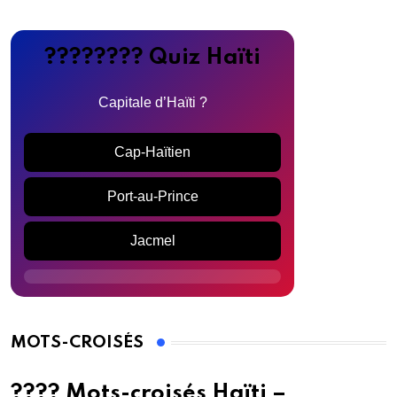
???????? Quiz Haïti
Capitale d’Haïti ?
Cap-Haïtien
Port-au-Prince
Jacmel
MOTS-CROISÉS
???? Mots-croisés Haïti –