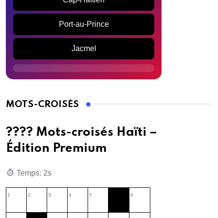
Port-au-Prince
Jacmel
MOTS-CROISÉS
???? Mots-croisés Haïti –
Édition Premium
Temps: 3s
1
2
3
4
5
6