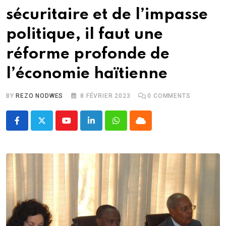
sécuritaire et de l’impasse
politique, il faut une
réforme profonde de
l’économie haïtienne
BY
REZO NODWES
8 FÉVRIER 2023
0
COMMENTS
Youtube
LinkedIn
Whatsapp
Cloud