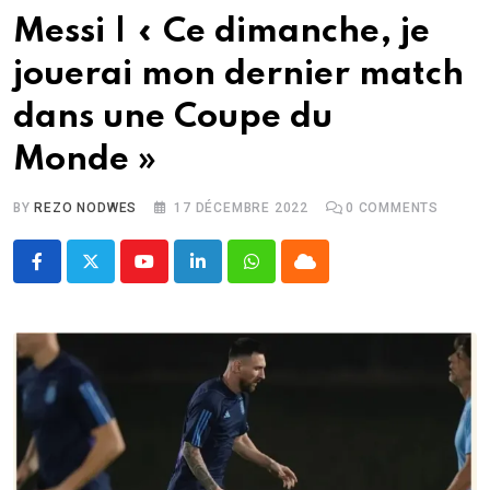
Messi | « Ce dimanche, je
jouerai mon dernier match
dans une Coupe du
Monde »
BY
REZO NODWES
17 DÉCEMBRE 2022
0
COMMENTS
Youtube
LinkedIn
Whatsapp
Cloud