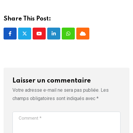
e
n
ê
t
r
Share This Post:
e
)
Youtube
LinkedIn
Whatsapp
Cloud
Laisser un commentaire
Votre adresse e-mail ne sera pas publiée.
Les
champs obligatoires sont indiqués avec
*