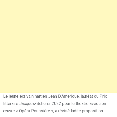
Le jeune écrivain haïtien Jean D’Amérique, lauréat du Prix
littéraire Jacques-Scherer 2022 pour le théâtre avec son
œuvre « Opéra Poussière », a révisé ladite proposition.