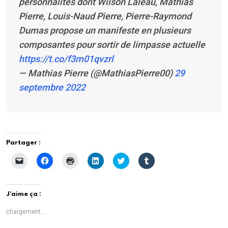
personnalités dont Wilson Laleau, Mathias
Pierre, Louis-Naud Pierre, Pierre-Raymond
Dumas propose un manifeste en plusieurs
composantes pour sortir de limpasse actuelle
https://t.co/f3m01qvzrl
— Mathias Pierre (@MathiasPierre00)
29
septembre 2022
Partager :
C
C
C
C
C
C
l
l
l
l
l
l
i
i
i
i
i
i
q
q
q
q
q
q
u
u
u
u
u
u
e
e
e
e
e
e
J’aime ça :
r
z
r
z
z
z
p
p
p
p
p
p
o
o
o
o
o
o
chargement…
u
u
u
u
u
u
r
r
r
r
r
r