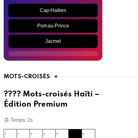
Cap-Haïtien
Port-au-Prince
Jacmel
MOTS-CROISÉS
???? Mots-croisés Haïti –
Édition Premium
Temps: 3s
1
2
3
4
5
6